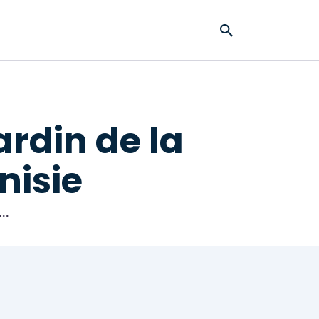
rdin de la
nisie
..