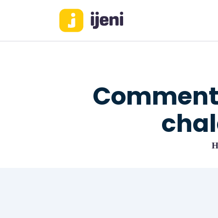
Comment p
chal
H