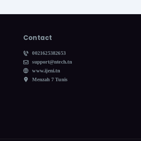
Contact
0021625382653
support@ntech.tn
www.ijeni.tn
Menzah 7 Tunis