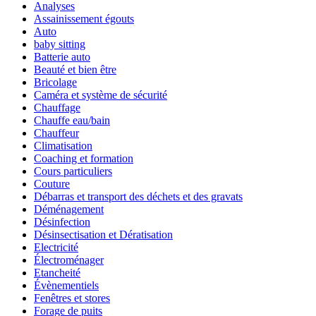
Analyses
Assainissement égouts
Auto
baby sitting
Batterie auto
Beauté et bien être
Bricolage
Caméra et système de sécurité
Chauffage
Chauffe eau/bain
Chauffeur
Climatisation
Coaching et formation
Cours particuliers
Couture
Débarras et transport des déchets et des gravats
Déménagement
Désinfection
Désinsectisation et Dératisation
Electricité
Électroménager
Etancheité
Évènementiels
Fenêtres et stores
Forage de puits