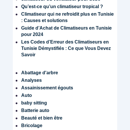
Qu’est-ce qu’un climatiseur tropical ?
Climatiseur qui ne refroidit plus en Tunisie
C
: Causes et solutions
L
Guide d’Achat de Climatiseurs en Tunisie
I
pour 2024
M
Les Codes d’Erreur des Climatiseurs en
A
Tunisie Démystifiés : Ce que Vous Devez
T
Savoir
I
S
A
Abattage d'arbre
T
C
Analyses
I
L
O
I
Assainissement égouts
N
M
Auto
A
baby sitting
Share
T
Batterie auto
I
Beauté et bien être
S
Bricolage
A