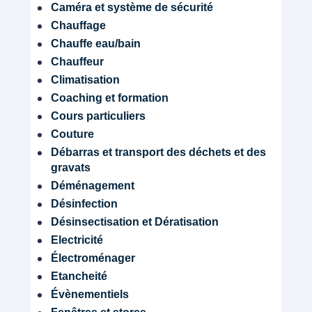
T
Caméra et système de sécurité
I
Chauffage
O
Chauffe eau/bain
N
Chauffeur
Share
Climatisation
Coaching et formation
Cours particuliers
Couture
Débarras et transport des déchets et des
gravats
Déménagement
Désinfection
Désinsectisation et Dératisation
Electricité
Électroménager
Etancheité
Évènementiels