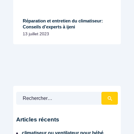
C
L
I
Réparation et entretien du climatiseur:
M
Conseils d’experts à ijeni
A
13 juillet 2023
T
I
S
A
T
I
O
N
Share
Rechercher :
Articles récents
climatiseur ou ventilateur pour bébé