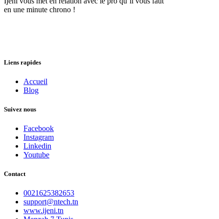
Ijeni vous met en relation avec le pro qu’il vous faut
en une minute chrono !
Liens rapides
Accueil
Blog
Suivez nous
Facebook
Instagram
Linkedin
Youtube
Contact
0021625382653
support@ntech.tn
www.ijeni.tn