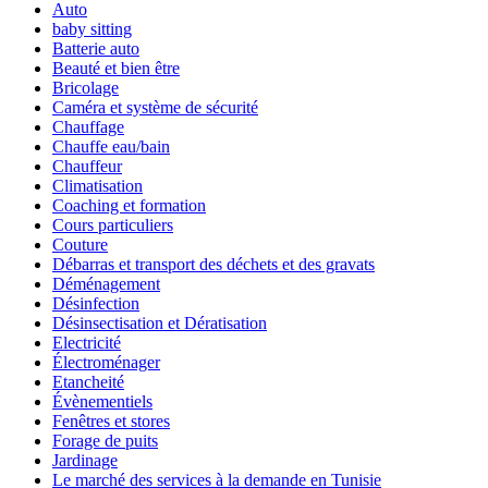
Auto
baby sitting
Batterie auto
Beauté et bien être
Bricolage
Caméra et système de sécurité
Chauffage
Chauffe eau/bain
Chauffeur
Climatisation
Coaching et formation
Cours particuliers
Couture
Débarras et transport des déchets et des gravats
Déménagement
Désinfection
Désinsectisation et Dératisation
Electricité
Électroménager
Etancheité
Évènementiels
Fenêtres et stores
Forage de puits
Jardinage
Le marché des services à la demande en Tunisie