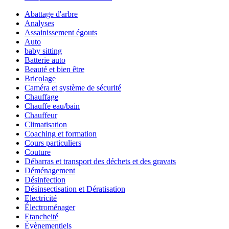
Abattage d'arbre
Analyses
Assainissement égouts
Auto
baby sitting
Batterie auto
Beauté et bien être
Bricolage
Caméra et système de sécurité
Chauffage
Chauffe eau/bain
Chauffeur
Climatisation
Coaching et formation
Cours particuliers
Couture
Débarras et transport des déchets et des gravats
Déménagement
Désinfection
Désinsectisation et Dératisation
Electricité
Électroménager
Etancheité
Évènementiels