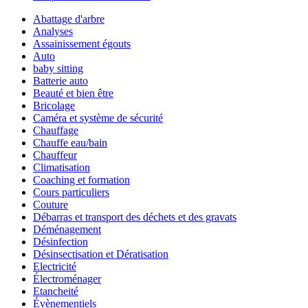
Abattage d'arbre
Analyses
Assainissement égouts
Auto
baby sitting
Batterie auto
Beauté et bien être
Bricolage
Caméra et système de sécurité
Chauffage
Chauffe eau/bain
Chauffeur
Climatisation
Coaching et formation
Cours particuliers
Couture
Débarras et transport des déchets et des gravats
Déménagement
Désinfection
Désinsectisation et Dératisation
Electricité
Électroménager
Etancheité
Évènementiels