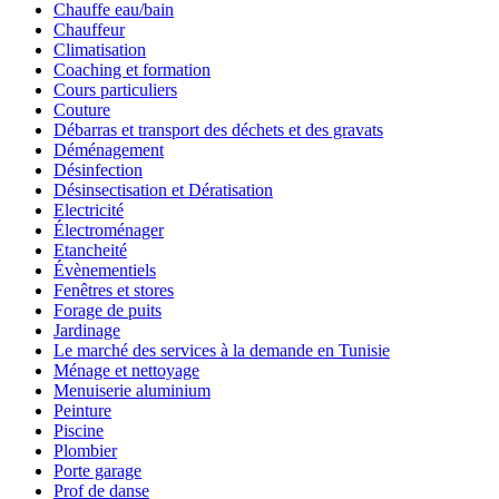
Chauffe eau/bain
Chauffeur
Climatisation
Coaching et formation
Cours particuliers
Couture
Débarras et transport des déchets et des gravats
Déménagement
Désinfection
Désinsectisation et Dératisation
Electricité
Électroménager
Etancheité
Évènementiels
Fenêtres et stores
Forage de puits
Jardinage
Le marché des services à la demande en Tunisie
Ménage et nettoyage
Menuiserie aluminium
Peinture
Piscine
Plombier
Porte garage
Prof de danse