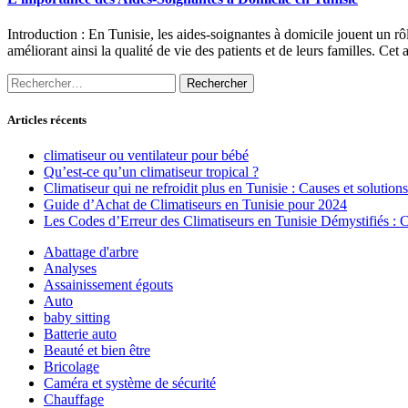
Introduction : En Tunisie, les aides-soignantes à domicile jouent un r
améliorant ainsi la qualité de vie des patients et de leurs familles. Cet 
Rechercher :
Articles récents
climatiseur ou ventilateur pour bébé
Qu’est-ce qu’un climatiseur tropical ?
Climatiseur qui ne refroidit plus en Tunisie : Causes et solutions
Guide d’Achat de Climatiseurs en Tunisie pour 2024
Les Codes d’Erreur des Climatiseurs en Tunisie Démystifiés :
Abattage d'arbre
Analyses
Assainissement égouts
Auto
baby sitting
Batterie auto
Beauté et bien être
Bricolage
Caméra et système de sécurité
Chauffage