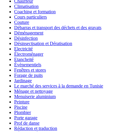
Chauffeur
Climatisation
Coaching et formation
Cours particuliers
Couture
Débarras et transport des déchets et des gravats
Déménagement
Désinfection
Désinsectisation et Dératisation
Electricité
Électroménager
Etancheité
Évènementiels
Fenêtres et stores
Forage de puits
Jardinage
Le marché des services à la demande en Tunisie
Ménage et nettoyage
Menuiserie aluminium
Peinture
Piscine
Plombier
Porte garage
Prof de danse
Rédaction et traduction