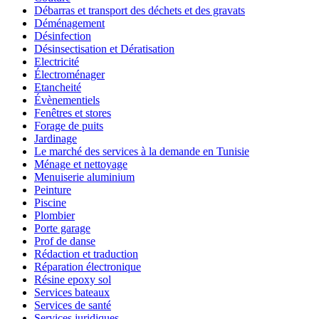
Débarras et transport des déchets et des gravats
Déménagement
Désinfection
Désinsectisation et Dératisation
Electricité
Électroménager
Etancheité
Évènementiels
Fenêtres et stores
Forage de puits
Jardinage
Le marché des services à la demande en Tunisie
Ménage et nettoyage
Menuiserie aluminium
Peinture
Piscine
Plombier
Porte garage
Prof de danse
Rédaction et traduction
Réparation électronique
Résine epoxy sol
Services bateaux
Services de santé
Services juridiques