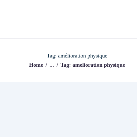
CCUEIL
LOG
Ijeni
Trouvez les meilleurs pro!
Tag: amélioration physique
Home
...
Tag: amélioration physique