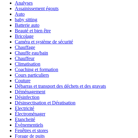
Analyses
Assainissement égouts
Auto
baby sitting
Batterie auto
Beauté et bien être
Bricolage
Caméra et système de sécurité
Chauffage
Chauffe eau/bain
Chauffeur
Climatisation
Coaching et formation
Cours particuliers
Couture
Débarras et transport des déchets et des gravats
Déménagement
Désinfection
Désinsectisation et Dératisation
Electricité
Électroménager
Etancheité
Évènementiels
Fenêtres et stores
Forage de puits