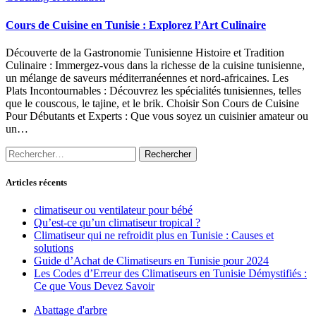
Cours de Cuisine en Tunisie : Explorez l’Art Culinaire
Découverte de la Gastronomie Tunisienne Histoire et Tradition
Culinaire : Immergez-vous dans la richesse de la cuisine tunisienne,
un mélange de saveurs méditerranéennes et nord-africaines. Les
Plats Incontournables : Découvrez les spécialités tunisiennes, telles
que le couscous, le tajine, et le brik. Choisir Son Cours de Cuisine
Pour Débutants et Experts : Que vous soyez un cuisinier amateur ou
un…
Rechercher :
Articles récents
climatiseur ou ventilateur pour bébé
Qu’est-ce qu’un climatiseur tropical ?
Climatiseur qui ne refroidit plus en Tunisie : Causes et
solutions
Guide d’Achat de Climatiseurs en Tunisie pour 2024
Les Codes d’Erreur des Climatiseurs en Tunisie Démystifiés :
Ce que Vous Devez Savoir
Abattage d'arbre