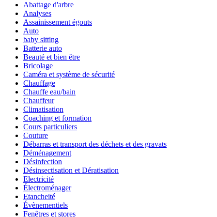
Abattage d'arbre
Analyses
Assainissement égouts
Auto
baby sitting
Batterie auto
Beauté et bien être
Bricolage
Caméra et système de sécurité
Chauffage
Chauffe eau/bain
Chauffeur
Climatisation
Coaching et formation
Cours particuliers
Couture
Débarras et transport des déchets et des gravats
Déménagement
Désinfection
Désinsectisation et Dératisation
Electricité
Électroménager
Etancheité
Évènementiels
Fenêtres et stores