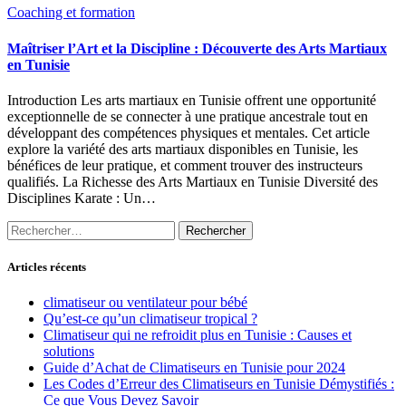
Coaching et formation
Maîtriser l’Art et la Discipline : Découverte des Arts Martiaux
en Tunisie
Introduction Les arts martiaux en Tunisie offrent une opportunité
exceptionnelle de se connecter à une pratique ancestrale tout en
développant des compétences physiques et mentales. Cet article
explore la variété des arts martiaux disponibles en Tunisie, les
bénéfices de leur pratique, et comment trouver des instructeurs
qualifiés. La Richesse des Arts Martiaux en Tunisie Diversité des
Disciplines Karate : Un…
Rechercher :
Articles récents
climatiseur ou ventilateur pour bébé
Qu’est-ce qu’un climatiseur tropical ?
Climatiseur qui ne refroidit plus en Tunisie : Causes et
solutions
Guide d’Achat de Climatiseurs en Tunisie pour 2024
Les Codes d’Erreur des Climatiseurs en Tunisie Démystifiés :
Ce que Vous Devez Savoir