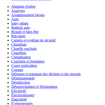
Abattage d'arbre
Analyses
Assainissement égouts
Auto
baby sitting
Batterie auto
Beauté et bien être
Bricolage
Caméra et système de sécurité
Chauffage
Chauffe eau/bain
Chauffeur
Climatisation
Coaching et formation
Cours particuliers
Couture
Débarras et transport des déchets et des gravats
Déménagement
Désinfection
Désinsectisation et Dératisation
Electricité
Électroménager
Etancheité
Évènementiels