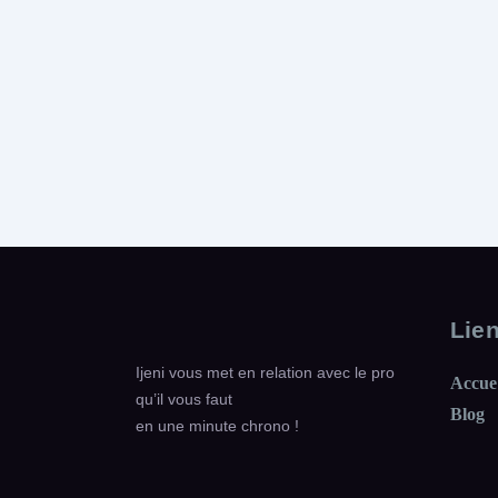
Lie
Ijeni vous met en relation avec le pro
Accue
qu’il vous faut
Blog
en une minute chrono !