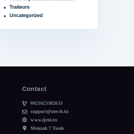
Traiteurs
Uncategorized
Contact
0021625382653
support@ntech.tn
www.ijeni.tn
Menzah 7 Tunis