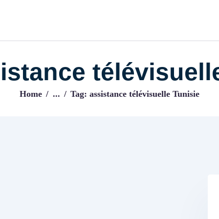
ACCUEIL
BLOG
IJENI
Trouvez les meilleurs pro!
istance télévisuell
Home
...
Tag: assistance télévisuelle Tunisie