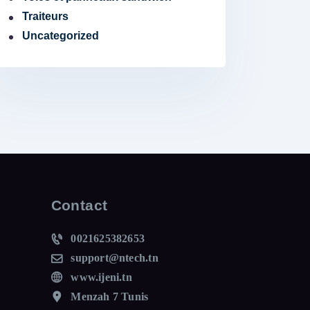
Traiteurs
Uncategorized
Contact
0021625382653
support@ntech.tn
www.ijeni.tn
Menzah 7 Tunis