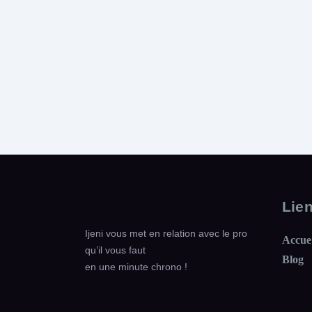
Lie
Ijeni vous met en relation avec le pro
Accue
qu’il vous faut
Blog
en une minute chrono !