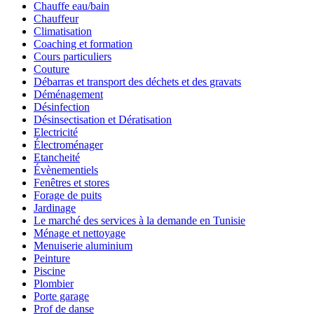
Chauffe eau/bain
Chauffeur
Climatisation
Coaching et formation
Cours particuliers
Couture
Débarras et transport des déchets et des gravats
Déménagement
Désinfection
Désinsectisation et Dératisation
Electricité
Électroménager
Etancheité
Évènementiels
Fenêtres et stores
Forage de puits
Jardinage
Le marché des services à la demande en Tunisie
Ménage et nettoyage
Menuiserie aluminium
Peinture
Piscine
Plombier
Porte garage
Prof de danse