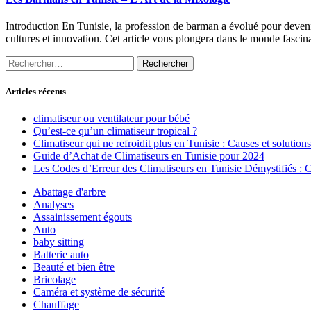
Introduction En Tunisie, la profession de barman a évolué pour deveni
cultures et innovation. Cet article vous plongera dans le monde fascin
Rechercher :
Articles récents
climatiseur ou ventilateur pour bébé
Qu’est-ce qu’un climatiseur tropical ?
Climatiseur qui ne refroidit plus en Tunisie : Causes et solutions
Guide d’Achat de Climatiseurs en Tunisie pour 2024
Les Codes d’Erreur des Climatiseurs en Tunisie Démystifiés :
Abattage d'arbre
Analyses
Assainissement égouts
Auto
baby sitting
Batterie auto
Beauté et bien être
Bricolage
Caméra et système de sécurité
Chauffage