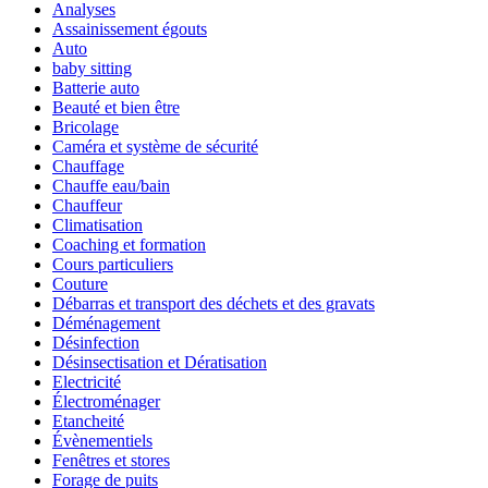
Analyses
Assainissement égouts
Auto
baby sitting
Batterie auto
Beauté et bien être
Bricolage
Caméra et système de sécurité
Chauffage
Chauffe eau/bain
Chauffeur
Climatisation
Coaching et formation
Cours particuliers
Couture
Débarras et transport des déchets et des gravats
Déménagement
Désinfection
Désinsectisation et Dératisation
Electricité
Électroménager
Etancheité
Évènementiels
Fenêtres et stores
Forage de puits