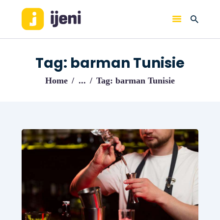
IJENI
Trouvez les meilleurs pro!
Tag: barman Tunisie
ACCUEIL
Home
...
Tag: barman Tunisie
BLOG