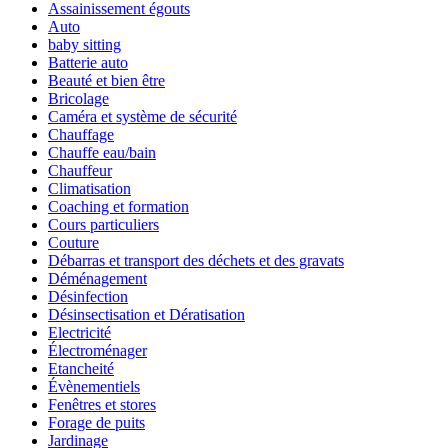
Assainissement égouts
Auto
baby sitting
Batterie auto
Beauté et bien être
Bricolage
Caméra et système de sécurité
Chauffage
Chauffe eau/bain
Chauffeur
Climatisation
Coaching et formation
Cours particuliers
Couture
Débarras et transport des déchets et des gravats
Déménagement
Désinfection
Désinsectisation et Dératisation
Electricité
Électroménager
Etancheité
Évènementiels
Fenêtres et stores
Forage de puits
Jardinage