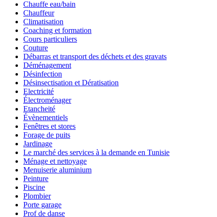
Chauffe eau/bain
Chauffeur
Climatisation
Coaching et formation
Cours particuliers
Couture
Débarras et transport des déchets et des gravats
Déménagement
Désinfection
Désinsectisation et Dératisation
Electricité
Électroménager
Etancheité
Évènementiels
Fenêtres et stores
Forage de puits
Jardinage
Le marché des services à la demande en Tunisie
Ménage et nettoyage
Menuiserie aluminium
Peinture
Piscine
Plombier
Porte garage
Prof de danse