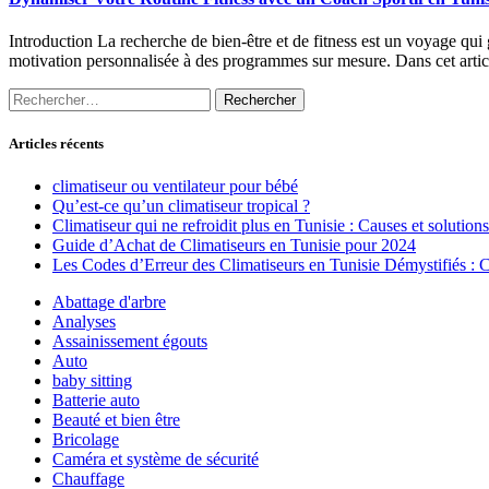
Introduction La recherche de bien-être et de fitness est un voyage qui
motivation personnalisée à des programmes sur mesure. Dans cet articl
Rechercher :
Articles récents
climatiseur ou ventilateur pour bébé
Qu’est-ce qu’un climatiseur tropical ?
Climatiseur qui ne refroidit plus en Tunisie : Causes et solutions
Guide d’Achat de Climatiseurs en Tunisie pour 2024
Les Codes d’Erreur des Climatiseurs en Tunisie Démystifiés :
Abattage d'arbre
Analyses
Assainissement égouts
Auto
baby sitting
Batterie auto
Beauté et bien être
Bricolage
Caméra et système de sécurité
Chauffage