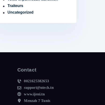
Traiteurs
Uncategorized
Contact
0021625382653
support@ntech.tn
www.ijeni.tn
Menzah 7 Tunis