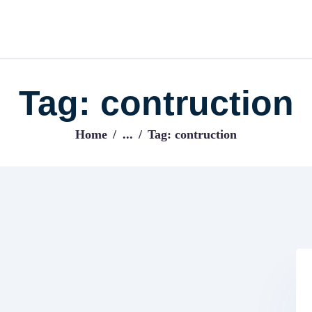
ACCUEIL
BLOG
IJENI
Trouvez les meilleurs pro!
Tag: contruction
Home
...
Tag: contruction