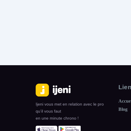
Lie
Accue
Ijeni vous met en relation avec le pro
Blog
qu’il vous faut
en une minute chrono !