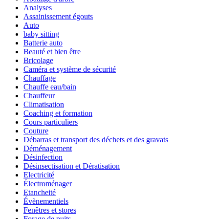
Analyses
Assainissement égouts
Auto
baby sitting
Batterie auto
Beauté et bien être
Bricolage
Caméra et système de sécurité
Chauffage
Chauffe eau/bain
Chauffeur
Climatisation
Coaching et formation
Cours particuliers
Couture
Débarras et transport des déchets et des gravats
Déménagement
Désinfection
Désinsectisation et Dératisation
Electricité
Électroménager
Etancheité
Évènementiels
Fenêtres et stores
Forage de puits