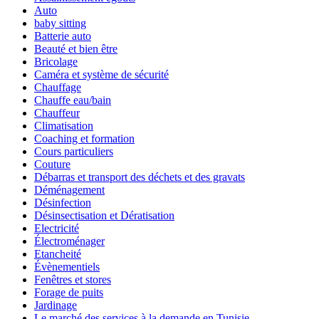
Auto
baby sitting
Batterie auto
Beauté et bien être
Bricolage
Caméra et système de sécurité
Chauffage
Chauffe eau/bain
Chauffeur
Climatisation
Coaching et formation
Cours particuliers
Couture
Débarras et transport des déchets et des gravats
Déménagement
Désinfection
Désinsectisation et Dératisation
Electricité
Électroménager
Etancheité
Évènementiels
Fenêtres et stores
Forage de puits
Jardinage
Le marché des services à la demande en Tunisie