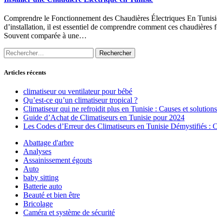
Comprendre le Fonctionnement des Chaudières Électriques En Tunisie, c
d’installation, il est essentiel de comprendre comment ces chaudières 
Souvent comparée à une…
Rechercher :
Articles récents
climatiseur ou ventilateur pour bébé
Qu’est-ce qu’un climatiseur tropical ?
Climatiseur qui ne refroidit plus en Tunisie : Causes et solutions
Guide d’Achat de Climatiseurs en Tunisie pour 2024
Les Codes d’Erreur des Climatiseurs en Tunisie Démystifiés :
Abattage d'arbre
Analyses
Assainissement égouts
Auto
baby sitting
Batterie auto
Beauté et bien être
Bricolage
Caméra et système de sécurité