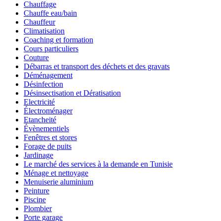
Chauffage
Chauffe eau/bain
Chauffeur
Climatisation
Coaching et formation
Cours particuliers
Couture
Débarras et transport des déchets et des gravats
Déménagement
Désinfection
Désinsectisation et Dératisation
Electricité
Électroménager
Etancheité
Évènementiels
Fenêtres et stores
Forage de puits
Jardinage
Le marché des services à la demande en Tunisie
Ménage et nettoyage
Menuiserie aluminium
Peinture
Piscine
Plombier
Porte garage