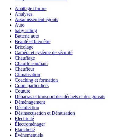
Abattage d'arbre
Analyses
Assainissement égouts
Auto
baby sitting
Batterie auto
Beauté et bien être
Bricolage
Caméra et système de sécurité
Chauffage
Chauffe eau/bain
Chauffeur
Climatisation
Coaching et formation
Cours particuliers
Couture
Débarras et transport des déchets et des gravats
Déménagement
Désinfection
Désinsectisation et Dératisation
Electricité
Électroménager
Etancheité
Évènementiels