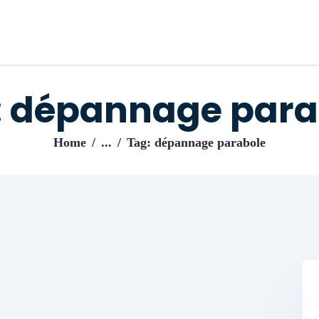
ACCUEIL
BLOG
IJENI
Trouvez les meilleurs pro!
: dépannage para
Home
...
Tag: dépannage parabole