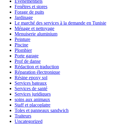
Évènementiels
Fenêtres et stores
Forage de puits
Jardinage
Le marché des services à la demande en Tunisie
Ménage et nettoyage
Menuiserie aluminium
Peinture
Piscine
Plombier
Porte garage
Prof de danse
Rédaction et traduction
Réparation électronique
Résine epoxy sol
Services bateaux
Services de santé
Services juridiques
soins aux animaux
Staff et placoplatre
Toles et panneaux sandwich
Traiteurs
Uncategorized