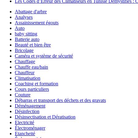
Les Codes d’Erreur des Climatiseurs en Tunisie Démystifiés :
Abattage d'arbre
Analyses
Assainissement égouts
Auto
baby sitting
Batterie auto
Beauté et bien être
Bricolage
Caméra et système de sécurité
Chauffage
Chauffe eau/bain
Chauffeur
Climatisation
Coaching et formation
Cours particuliers
Couture
Débarras et transport des déchets et des gravats
Déménagement
Désinfection
Désinsectisation et Dératisation
Electricité
Électroménager
Etancheité