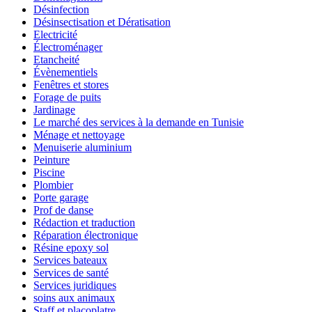
Désinfection
Désinsectisation et Dératisation
Electricité
Électroménager
Etancheité
Évènementiels
Fenêtres et stores
Forage de puits
Jardinage
Le marché des services à la demande en Tunisie
Ménage et nettoyage
Menuiserie aluminium
Peinture
Piscine
Plombier
Porte garage
Prof de danse
Rédaction et traduction
Réparation électronique
Résine epoxy sol
Services bateaux
Services de santé
Services juridiques
soins aux animaux
Staff et placoplatre