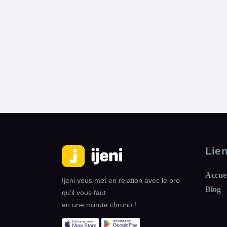
Lie
Accue
Ijeni vous met en relation avec le pro
Blog
qu’il vous faut
en une minute chrono !