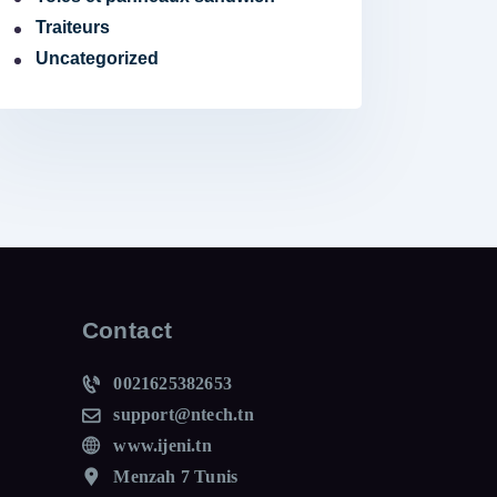
Traiteurs
Uncategorized
Contact
0021625382653
support@ntech.tn
www.ijeni.tn
Menzah 7 Tunis