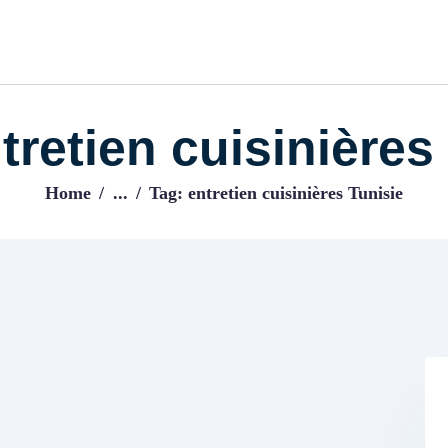
ACCUEIL
BLOG
IJENI
Trouvez les meilleurs pro!
tretien cuisinières
Home
...
Tag: entretien cuisinières Tunisie