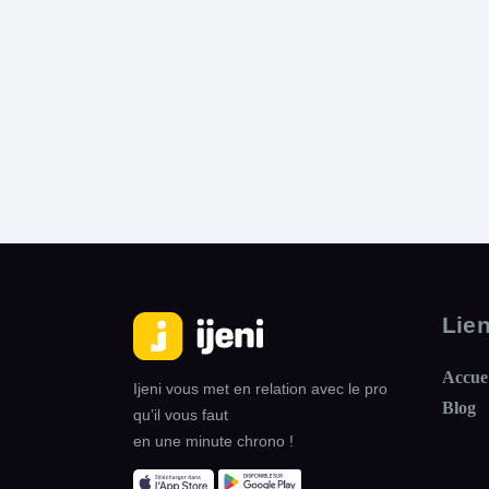
Lie
Accue
Ijeni vous met en relation avec le pro
Blog
qu’il vous faut
en une minute chrono !