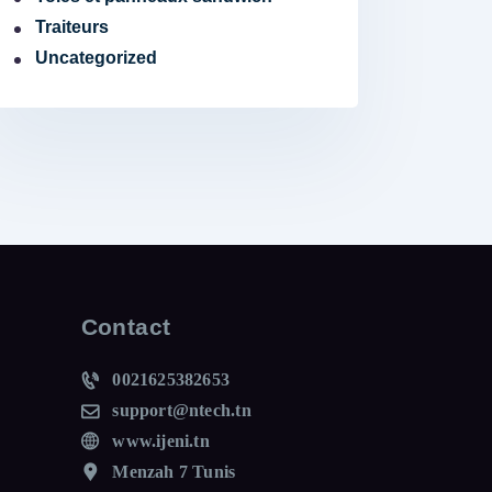
Traiteurs
Uncategorized
Contact
0021625382653
support@ntech.tn
www.ijeni.tn
Menzah 7 Tunis