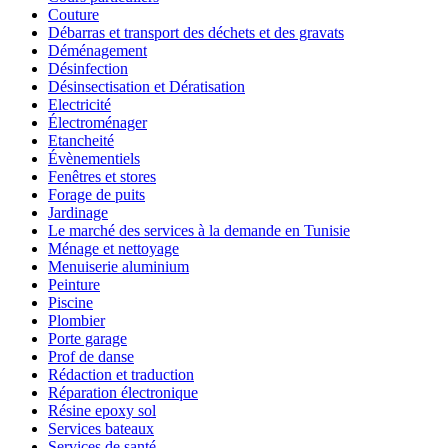
Couture
Débarras et transport des déchets et des gravats
Déménagement
Désinfection
Désinsectisation et Dératisation
Electricité
Électroménager
Etancheité
Évènementiels
Fenêtres et stores
Forage de puits
Jardinage
Le marché des services à la demande en Tunisie
Ménage et nettoyage
Menuiserie aluminium
Peinture
Piscine
Plombier
Porte garage
Prof de danse
Rédaction et traduction
Réparation électronique
Résine epoxy sol
Services bateaux
Services de santé