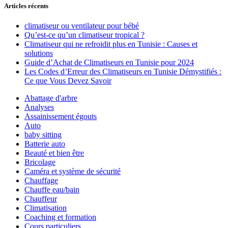
Articles récents
climatiseur ou ventilateur pour bébé
Qu’est-ce qu’un climatiseur tropical ?
Climatiseur qui ne refroidit plus en Tunisie : Causes et
solutions
Guide d’Achat de Climatiseurs en Tunisie pour 2024
Les Codes d’Erreur des Climatiseurs en Tunisie Démystifiés :
Ce que Vous Devez Savoir
Abattage d'arbre
Analyses
Assainissement égouts
Auto
baby sitting
Batterie auto
Beauté et bien être
Bricolage
Caméra et système de sécurité
Chauffage
Chauffe eau/bain
Chauffeur
Climatisation
Coaching et formation
Cours particuliers