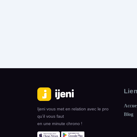
Lie
Accue
Ijeni vous met en relation avec le pro
Blog
qu’il vous faut
en une minute chrono !