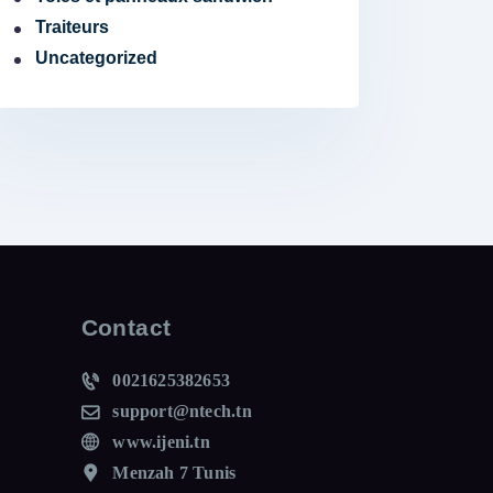
Traiteurs
Uncategorized
Contact
0021625382653
support@ntech.tn
www.ijeni.tn
Menzah 7 Tunis