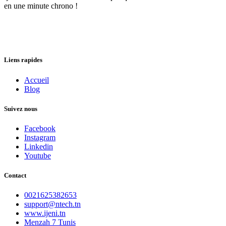
en une minute chrono !
Liens rapides
Accueil
Blog
Suivez nous
Facebook
Instagram
Linkedin
Youtube
Contact
0021625382653
support@ntech.tn
www.ijeni.tn
Menzah 7 Tunis