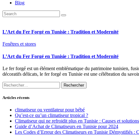
Blog
L’Art du Fer Forgé en Tunisie : Tradition et Modernité
Fenêtres et stores
L’Art du Fer Forgé en Tunisie : Tradition et Modernité
Le fer forgé est un élément emblématique du patrimoine tunisien, fusion
décoratifs délicats, le fer forgé en Tunisie est une célébration du savoi
Rechercher :
Articles récents
climatiseur ou ventilateur pour bébé
Qu’est-ce qu’un climatiseur tropical ?
Climatiseur qui ne refroidit plus en Tunisie : Causes et solutions
Guide d’Achat de Climatiseurs en Tunisie pour 2024
Les Codes d’Erreur des Climatiseurs en Tunisie Démystifiés :