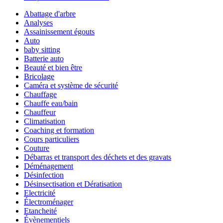
Abattage d'arbre
Analyses
Assainissement égouts
Auto
baby sitting
Batterie auto
Beauté et bien être
Bricolage
Caméra et système de sécurité
Chauffage
Chauffe eau/bain
Chauffeur
Climatisation
Coaching et formation
Cours particuliers
Couture
Débarras et transport des déchets et des gravats
Déménagement
Désinfection
Désinsectisation et Dératisation
Electricité
Électroménager
Etancheité
Évènementiels