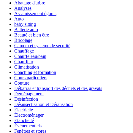
Abattage d'arbre
Analyses
Assainissement égouts
Auto
baby sitting
Batterie auto
Beauté et bien être
Bricolage
Caméra et système de sécurité
Chauffage
Chauffe eau/bain
Chauffeur
Climatisation
Coaching et formation
Cours particuliers
Couture
Débarras et transport des déchets et des gravats
Déménagement
Désinfection
Désinsectisation et Dératisation
Electricité
Électroménager
Etancheité
Évènementiels
Fenêtres et stores