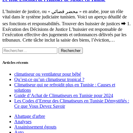
L’huissier de justice, ou « محضر قضائي » en arabe, joue un rôle
vital dans le système judiciaire tunisien. Voici un aperçu détaillé de
ses fonctions et responsabilités. Trouver des huissier de justices ⮕ 1.
Exécution des Décisions de Justice L’huissier est responsable de
l’exécution effective des jugements et ordonnances délivrés par les
tribunaux. Cette tâche inclut la saisie des biens, l’éviction,…
Rechercher :
Articles récents
climatiseur ou ventilateur pour bébé
Qu’est-ce qu’un climatiseur tropical ?
Climatiseur qui ne refroidit plus en Tunisie : Causes et
solutions
Guide d’Achat de Climatiseurs en Tunisie pour 2024
Les Codes d’Erreur des Climatiseurs en Tunisie Démystifiés :
Ce que Vous Devez Savoir
Abattage d'arbre
Analyses
Assainissement égouts
Auto