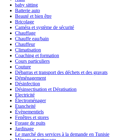
baby sitting
Batterie auto
Beauté et bien être
Bricolage
Caméra et système de sécurité
Chauffage
Chauffe eau/bain
Chauffeur
Climatisation
Coaching et formation
Cours particuliers
Couture
Débarras et transport des déchets et des gravats
Déménagement
Désinfection
Désinsectisation et Dératisation
Electricité
Électroménager
Etancheité
Évènementiels
Fenêtres et stores
Forage de puits
Jardinage
Le marché des services à la demande en Tunisie
Ménage et nettoyage