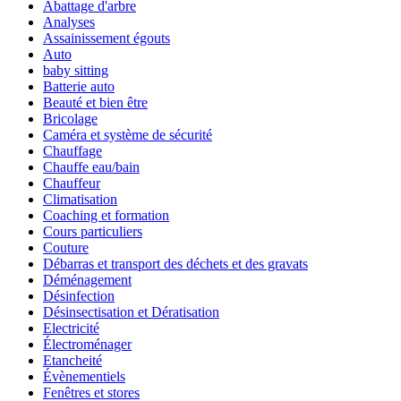
Abattage d'arbre
Analyses
Assainissement égouts
Auto
baby sitting
Batterie auto
Beauté et bien être
Bricolage
Caméra et système de sécurité
Chauffage
Chauffe eau/bain
Chauffeur
Climatisation
Coaching et formation
Cours particuliers
Couture
Débarras et transport des déchets et des gravats
Déménagement
Désinfection
Désinsectisation et Dératisation
Electricité
Électroménager
Etancheité
Évènementiels
Fenêtres et stores