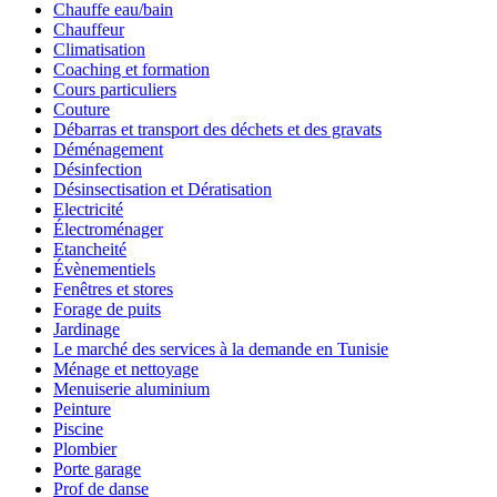
Chauffe eau/bain
Chauffeur
Climatisation
Coaching et formation
Cours particuliers
Couture
Débarras et transport des déchets et des gravats
Déménagement
Désinfection
Désinsectisation et Dératisation
Electricité
Électroménager
Etancheité
Évènementiels
Fenêtres et stores
Forage de puits
Jardinage
Le marché des services à la demande en Tunisie
Ménage et nettoyage
Menuiserie aluminium
Peinture
Piscine
Plombier
Porte garage
Prof de danse