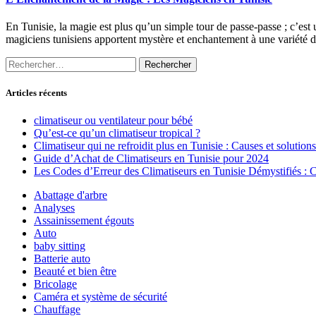
En Tunisie, la magie est plus qu’un simple tour de passe-passe ; c’est 
magiciens tunisiens apportent mystère et enchantement à une variété d
Rechercher :
Articles récents
climatiseur ou ventilateur pour bébé
Qu’est-ce qu’un climatiseur tropical ?
Climatiseur qui ne refroidit plus en Tunisie : Causes et solutions
Guide d’Achat de Climatiseurs en Tunisie pour 2024
Les Codes d’Erreur des Climatiseurs en Tunisie Démystifiés :
Abattage d'arbre
Analyses
Assainissement égouts
Auto
baby sitting
Batterie auto
Beauté et bien être
Bricolage
Caméra et système de sécurité
Chauffage