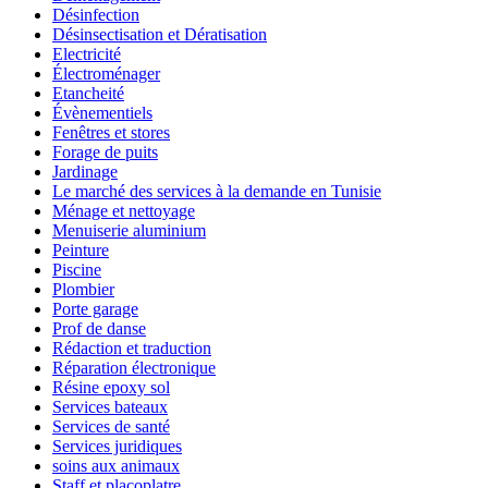
Désinfection
Désinsectisation et Dératisation
Electricité
Électroménager
Etancheité
Évènementiels
Fenêtres et stores
Forage de puits
Jardinage
Le marché des services à la demande en Tunisie
Ménage et nettoyage
Menuiserie aluminium
Peinture
Piscine
Plombier
Porte garage
Prof de danse
Rédaction et traduction
Réparation électronique
Résine epoxy sol
Services bateaux
Services de santé
Services juridiques
soins aux animaux
Staff et placoplatre