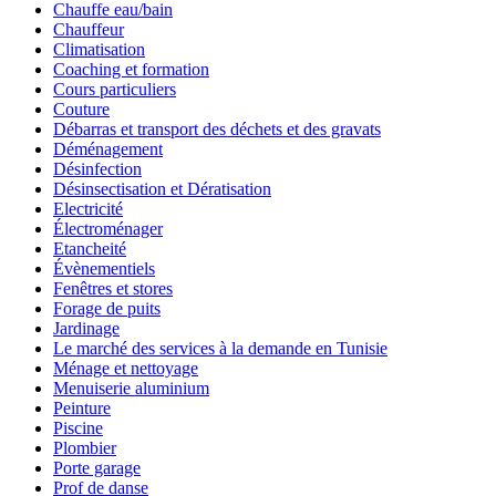
Chauffe eau/bain
Chauffeur
Climatisation
Coaching et formation
Cours particuliers
Couture
Débarras et transport des déchets et des gravats
Déménagement
Désinfection
Désinsectisation et Dératisation
Electricité
Électroménager
Etancheité
Évènementiels
Fenêtres et stores
Forage de puits
Jardinage
Le marché des services à la demande en Tunisie
Ménage et nettoyage
Menuiserie aluminium
Peinture
Piscine
Plombier
Porte garage
Prof de danse