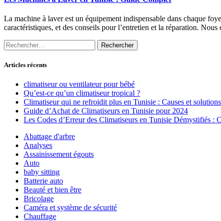
La machine à laver est un équipement indispensable dans chaque foyer t
caractéristiques, et des conseils pour l’entretien et la réparation. N
Rechercher :
Articles récents
climatiseur ou ventilateur pour bébé
Qu’est-ce qu’un climatiseur tropical ?
Climatiseur qui ne refroidit plus en Tunisie : Causes et solutions
Guide d’Achat de Climatiseurs en Tunisie pour 2024
Les Codes d’Erreur des Climatiseurs en Tunisie Démystifiés :
Abattage d'arbre
Analyses
Assainissement égouts
Auto
baby sitting
Batterie auto
Beauté et bien être
Bricolage
Caméra et système de sécurité
Chauffage