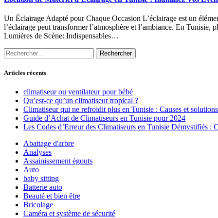
Un Éclairage Adapté pour Chaque Occasion L’éclairage est un élément 
l’éclairage peut transformer l’atmosphère et l’ambiance. En Tunisie, p
Lumières de Scène: Indispensables…
Rechercher :
Articles récents
climatiseur ou ventilateur pour bébé
Qu’est-ce qu’un climatiseur tropical ?
Climatiseur qui ne refroidit plus en Tunisie : Causes et solutions
Guide d’Achat de Climatiseurs en Tunisie pour 2024
Les Codes d’Erreur des Climatiseurs en Tunisie Démystifiés :
Abattage d'arbre
Analyses
Assainissement égouts
Auto
baby sitting
Batterie auto
Beauté et bien être
Bricolage
Caméra et système de sécurité