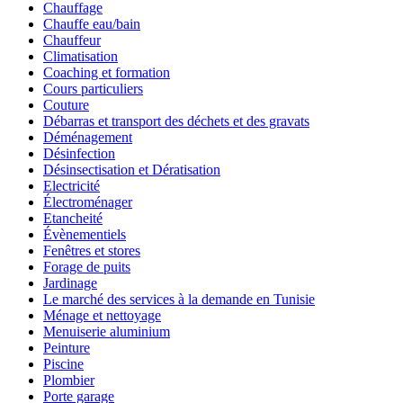
Chauffage
Chauffe eau/bain
Chauffeur
Climatisation
Coaching et formation
Cours particuliers
Couture
Débarras et transport des déchets et des gravats
Déménagement
Désinfection
Désinsectisation et Dératisation
Electricité
Électroménager
Etancheité
Évènementiels
Fenêtres et stores
Forage de puits
Jardinage
Le marché des services à la demande en Tunisie
Ménage et nettoyage
Menuiserie aluminium
Peinture
Piscine
Plombier
Porte garage