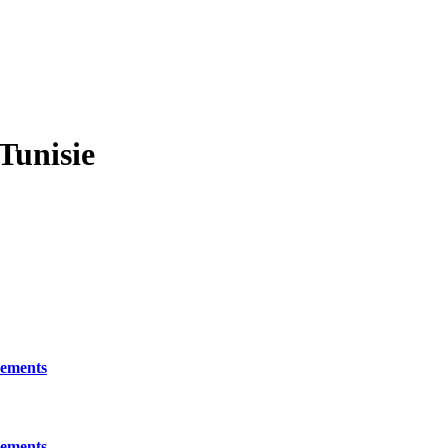
 Tunisie
nements
nements