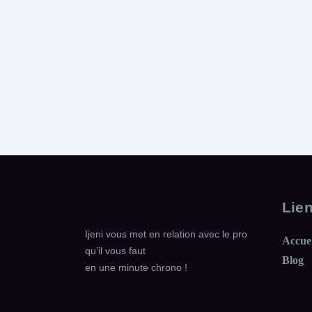
Lie
Ijeni vous met en relation avec le pro
Accue
qu’il vous faut
Blog
en une minute chrono !