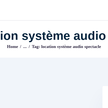
ACCUEIL
BLOG
IJENI
Trouvez les meilleurs pro!
tion système audio
Home
...
Tag: location système audio spectacle