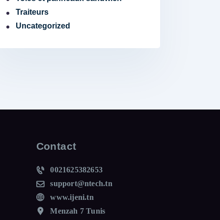
Traiteurs
Uncategorized
Contact
0021625382653
support@ntech.tn
www.ijeni.tn
Menzah 7 Tunis