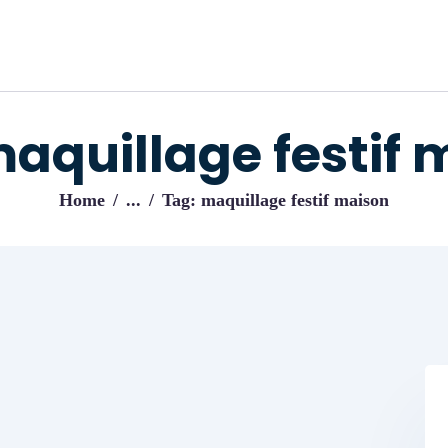
ACCUEIL
BLOG
IJENI
Trouvez les meilleurs pro!
maquillage festif 
Home
...
Tag: maquillage festif maison