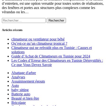
d’entretien, est une option versatile pour toutes sortes de réalisations,
des fenêtres et portes aux structures plus complexes comme les
vérandas ou les…
Rechercher :
Articles récents
climatiseur ou ventilateur pour bébé
Qu’est-ce qu’un climatiseur tropical ?
Climatiseur qui ne refroidit plus en Tunisie : Causes et
solutions
Guide d’Achat de Climatiseurs en Tunisie pour 2024
Les Codes d’Erreur des Climatiseurs en Tunisie Démystifiés :
Ce que Vous Devez Savoir
Abattage d'arbre
Analyses
Assainissement égouts
Auto
baby sitting
Batterie auto
Beauté et bien être
Bricolage