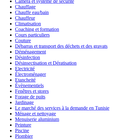
Caméra et système de sécurité
Chauffage
Chauffe eau/bain
Chauffeur
Climatisation
Coaching et formation
Cours particuliers
Couture
Débarras et transport des déchets et des gravats
Déménagement
Désinfection
Désinsectisation et Dératisation
Electricité
Électroménager
Etancheité
Évènementiels
Fenêtres et stores
Forage de puits
Jardinage
Le marché des services à la demande en Tunisie
Ménage et nettoyage
Menuiserie aluminium
Peinture
Piscine
Plombier