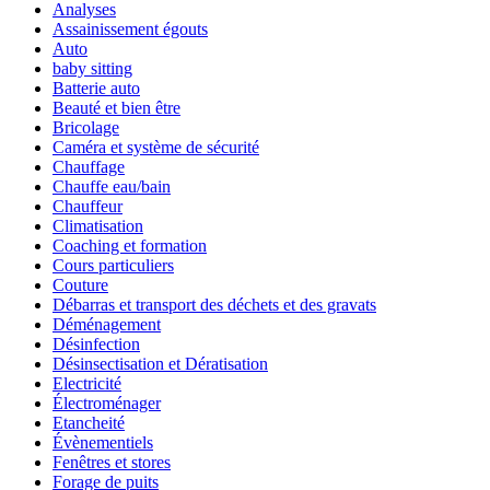
Analyses
Assainissement égouts
Auto
baby sitting
Batterie auto
Beauté et bien être
Bricolage
Caméra et système de sécurité
Chauffage
Chauffe eau/bain
Chauffeur
Climatisation
Coaching et formation
Cours particuliers
Couture
Débarras et transport des déchets et des gravats
Déménagement
Désinfection
Désinsectisation et Dératisation
Electricité
Électroménager
Etancheité
Évènementiels
Fenêtres et stores
Forage de puits