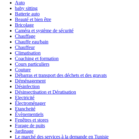
Auto
baby sitting
Batterie auto
Beauté et bien être
Bricolage
Caméra et système de sécurité
Chauffage
Chauffe eau/bain
Chauffeur
Climatisation
Coaching et formation
Cours particuliers
Couture
Débarras et transport des déchets et des gravats
Déménagement
Désinfection
Désinsectisation et Dératisation
Electricité
Électroménager
Etancheité
Évènementiels
Fenêtres et stores
Forage de puits
Jardinage
Le marché des services à la demande en Tunisie