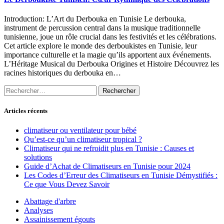
Introduction: L’Art du Derbouka en Tunisie Le derbouka,
instrument de percussion central dans la musique traditionnelle
tunisienne, joue un rôle crucial dans les festivités et les célébrations.
Cet article explore le monde des derboukistes en Tunisie, leur
importance culturelle et la magie qu’ils apportent aux événements.
L’Héritage Musical du Derbouka Origines et Histoire Découvrez les
racines historiques du derbouka en…
Rechercher :
Articles récents
climatiseur ou ventilateur pour bébé
Qu’est-ce qu’un climatiseur tropical ?
Climatiseur qui ne refroidit plus en Tunisie : Causes et
solutions
Guide d’Achat de Climatiseurs en Tunisie pour 2024
Les Codes d’Erreur des Climatiseurs en Tunisie Démystifiés :
Ce que Vous Devez Savoir
Abattage d'arbre
Analyses
Assainissement égouts