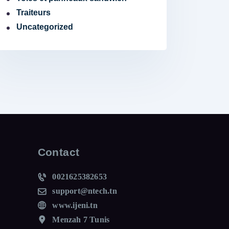
Traiteurs
Uncategorized
Contact
0021625382653
support@ntech.tn
www.ijeni.tn
Menzah 7 Tunis