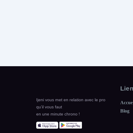
Lie
Ijeni vous met en relation avec le pro
Accue
qu’il vous faut
Blog
en une minute chrono !