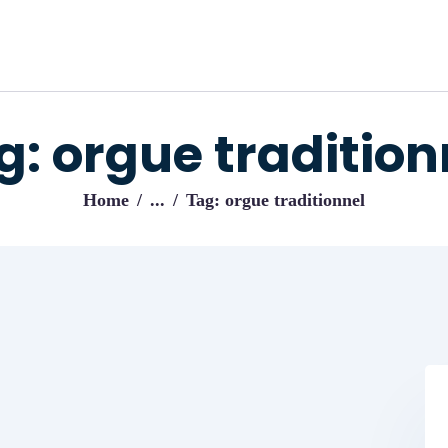
ACCUEIL
BLOG
IJENI
Trouvez les meilleurs pro!
g: orgue tradition
Home
...
Tag: orgue traditionnel