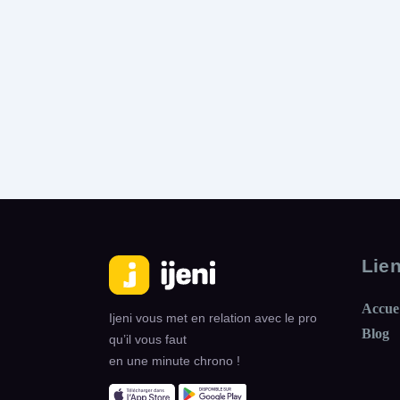
Lie
Accue
Ijeni vous met en relation avec le pro
Blog
qu’il vous faut
en une minute chrono !